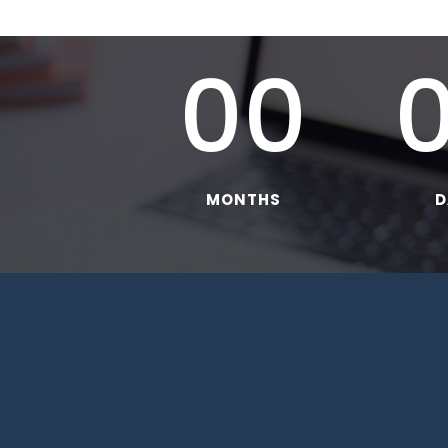
00
MONTHS
D