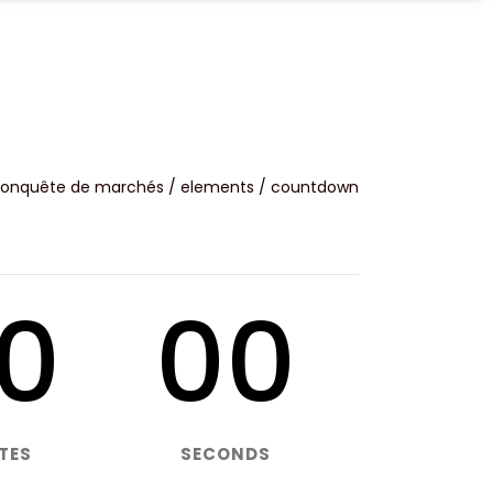
UALITÉS
CONTACT
onquête de marchés
/
elements
/
countdown
0
00
TES
SECONDS