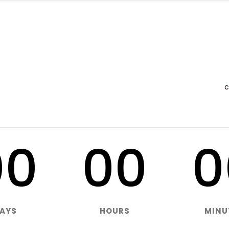
OFFRE
MISSIONS
RÉALISATIONS
ACT
c
00
00
0
AYS
HOURS
MINU