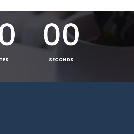
0
00
TES
SECONDS