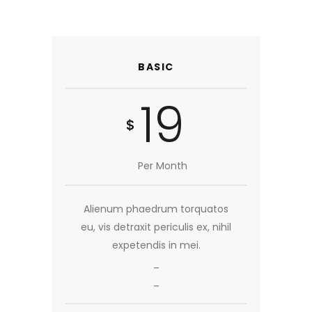
BASIC
19
$
Per Month
Alienum phaedrum torquatos
eu, vis detraxit periculis ex, nihil
expetendis in mei.
_
_