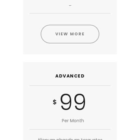
_
VIEW MORE
ADVANCED
99
$
Per Month
Alienum phaedrum torquatos