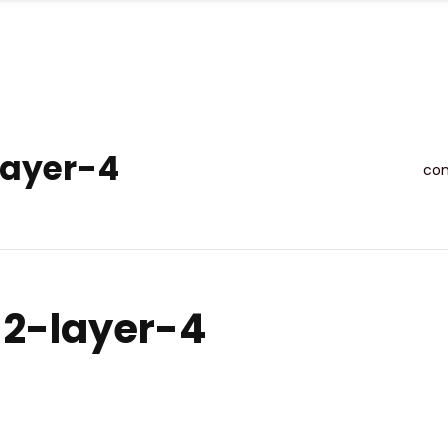
OFFRE
MISSIONS
RÉALISATIONS
ACT
layer-4
con
2-layer-4