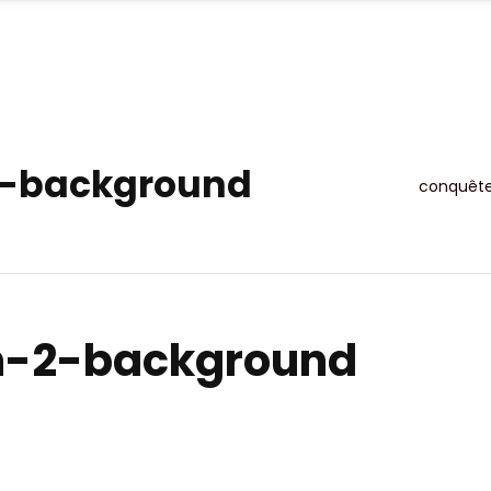
OFFRE
MISSIONS
RÉALISATIONS
ACT
2-background
conquêt
n-2-background