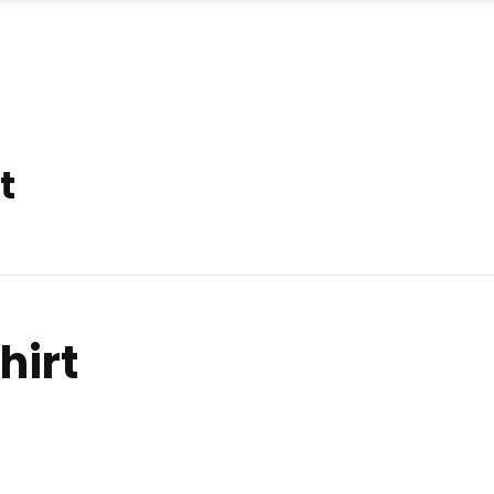
OFFRE
MISSIONS
RÉALISATIONS
ACT
t
hirt